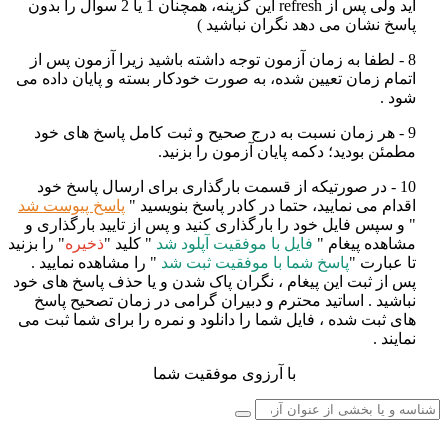
اید ولی پس از
refresh
این گزینه، همچنان 1 یا 2 سوال را بدون
پاسخ نشان می دهد نگران نباشید
)
8 - لطفا به زمان آزمون توجه داشته باشید زیرا آزمون پس از
اتمام زمان تعیین شده، به صورت خودکار بسته و پایان داده می
شود
.
9 - هر زمان نسبت به درج صحیح و ثبت کامل پاسخ های خود
مطمئن بودید؛ دکمه پایان آزمون را بزنید
.
10 - در صورتیکه از قسمت بارگذاری برای ارسال پاسخ خود
اقدام می نمایید، حتما در کادر پاسخ بنویسید "
پاسخ پیوست شد
" و سپس فایل خود را بارگذاری کنید و پس از تایید بارگذاری و
مشاهده پیغام "
فایل با موفقیت آپلود شد
" کلید "
ذخیره
" را بزنید
تا عبارت "
پاسخ شما با موفقیت ثبت شد
" را مشاهده نمایید .
پس از ثبت این پیغام ، نگران پاک شدن و یا حذف پاسخ های خود
نباشید . اساتید محترم و دبیران گرامی در زمان تصحیح پاسخ
های ثبت شده ، فایل شما را دانلود و نمره را برای شما ثبت می
نمایند .
با آرزوی موفقیت شما