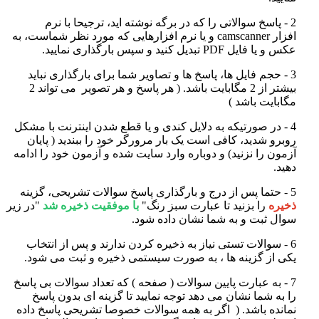
2 - پاسخ سوالاتی را که در برگه نوشته اید، ترجیحا با نرم
افزار
camscanner
و یا نرم افزارهایی که مورد نظر شماست، به
عکس و یا فایل PDF تبدیل کنید و سپس بارگذاری نمایید
.
3 - حجم فایل ها، پاسخ ها و تصاویر شما برای بارگذاری نباید
بیشتر از 2 مگابایت باشد. ( هر پاسخ و هر تصویر می تواند 2
مگابایت باشد )
4 - در صورتیکه به دلایل کندی و یا قطع شدن اینترنت با مشکل
روبرو شدید، کافی است یک بار مرورگر خود را ببندید ( پایان
آزمون را نزنید) و دوباره وارد سایت شده و آزمون خود را ادامه
دهید
.
5 - حتما پس از درج و بارگذاری پاسخ سوالات تشریحی، گزینه
ذخیره
را بزنید تا عبارت سبز رنگ
"
با موفقیت ذخیره شد
"
در زیر
سوال ثبت و به شما نشان داده شود
.
6 - سوالات تستی نیاز به ذخیره کردن ندارند و پس از انتخاب
یکی از گزینه ها ، به صورت سیستمی ذخیره و ثبت می شود
.
7 - به عبارت پایین سوالات ( صفحه ) که تعداد سوالات بی پاسخ
را به شما نشان می دهد توجه نمایید تا گزینه ای بدون پاسخ
نمانده باشد. (
اگر به همه سوالات خصوصا تشریحی پاسخ داده