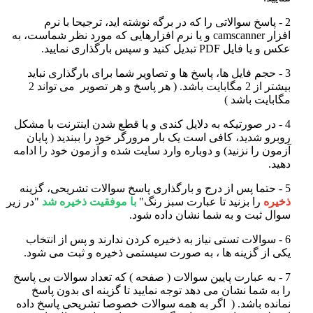
2 - پاسخ سوالاتی را که در برگه نوشته اید، ترجیحا با نرم
افزار
camscanner
و یا نرم افزارهایی که مورد نظر شماست، به
عکس و یا فایل PDF تبدیل کنید و سپس بارگذاری نمایید
.
3 - حجم فایل ها، پاسخ ها و تصاویر شما برای بارگذاری نباید
بیشتر از 2 مگابایت باشد. ( هر پاسخ و هر تصویر می تواند 2
مگابایت باشد )
4 - در صورتیکه به دلایل کندی و یا قطع شدن اینترنت با مشکل
روبرو شدید، کافی است یک بار مرورگر خود را ببندید ( پایان
آزمون را نزنید) و دوباره وارد سایت شده و آزمون خود را ادامه
دهید
.
5 - حتما پس از درج و بارگذاری پاسخ سوالات تشریحی، گزینه
ذخیره
را بزنید تا عبارت سبز رنگ
"
با موفقیت ذخیره شد
"
در زیر
سوال ثبت و به شما نشان داده شود
.
6 - سوالات تستی نیاز به ذخیره کردن ندارند و پس از انتخاب
یکی از گزینه ها ، به صورت سیستمی ذخیره و ثبت می شود
.
7 - به عبارت پایین سوالات ( صفحه ) که تعداد سوالات بی پاسخ
را به شما نشان می دهد توجه نمایید تا گزینه ای بدون پاسخ
نمانده باشد. (
اگر به همه سوالات خصوصا تشریحی پاسخ داده