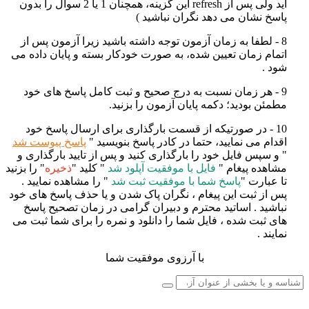
اید ولی پس از
refresh
این گزینه، همچنان 1 یا 2 سوال را بدون
پاسخ نشان می دهد نگران نباشید
)
8 - لطفا به زمان آزمون توجه داشته باشید زیرا آزمون پس از
اتمام زمان تعیین شده، به صورت خودکار بسته و پایان داده می
شود
.
9 - هر زمان نسبت به درج صحیح و ثبت کامل پاسخ های خود
مطمئن بودید؛ دکمه پایان آزمون را بزنید
.
10 - در صورتیکه از قسمت بارگذاری برای ارسال پاسخ خود
اقدام می نمایید، حتما در کادر پاسخ بنویسید "
پاسخ پیوست شد
" و سپس فایل خود را بارگذاری کنید و پس از تایید بارگذاری و
مشاهده پیغام "
فایل با موفقیت آپلود شد
" کلید "
ذخیره
" را بزنید
تا عبارت "
پاسخ شما با موفقیت ثبت شد
" را مشاهده نمایید .
پس از ثبت این پیغام ، نگران پاک شدن و یا حذف پاسخ های خود
نباشید . اساتید محترم و دبیران گرامی در زمان تصحیح پاسخ
های ثبت شده ، فایل شما را دانلود و نمره را برای شما ثبت می
نمایند .
با آرزوی موفقیت شما