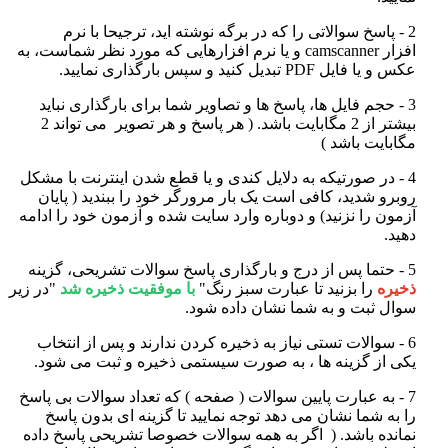
2 - پاسخ سوالاتی را که در برگه نوشته اید، ترجیحا با نرم
افزار
camscanner
و یا نرم افزارهایی که مورد نظر شماست، به
عکس و یا فایل PDF تبدیل کنید و سپس بارگذاری نمایید
.
3 - حجم فایل ها، پاسخ ها و تصاویر شما برای بارگذاری نباید
بیشتر از 2 مگابایت باشد. ( هر پاسخ و هر تصویر می تواند 2
مگابایت باشد )
4 - در صورتیکه به دلایل کندی و یا قطع شدن اینترنت با مشکل
روبرو شدید، کافی است یک بار مرورگر خود را ببندید ( پایان
آزمون را نزنید) و دوباره وارد سایت شده و آزمون خود را ادامه
دهید
.
5 - حتما پس از درج و بارگذاری پاسخ سوالات تشریحی، گزینه
ذخیره
را بزنید تا عبارت سبز رنگ
"
با موفقیت ذخیره شد
"
در زیر
سوال ثبت و به شما نشان داده شود
.
6 - سوالات تستی نیاز به ذخیره کردن ندارند و پس از انتخاب
یکی از گزینه ها ، به صورت سیستمی ذخیره و ثبت می شود
.
7 - به عبارت پایین سوالات ( صفحه ) که تعداد سوالات بی پاسخ
را به شما نشان می دهد توجه نمایید تا گزینه ای بدون پاسخ
نمانده باشد. (
اگر به همه سوالات خصوصا تشریحی پاسخ داده