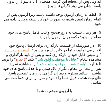
اید ولی پس از
refresh
این گزینه، همچنان 1 یا 2 سوال را بدون
پاسخ نشان می دهد نگران نباشید
)
8 - لطفا به زمان آزمون توجه داشته باشید زیرا آزمون پس از
اتمام زمان تعیین شده، به صورت خودکار بسته و پایان داده می
شود
.
9 - هر زمان نسبت به درج صحیح و ثبت کامل پاسخ های خود
مطمئن بودید؛ دکمه پایان آزمون را بزنید
.
10 - در صورتیکه از قسمت بارگذاری برای ارسال پاسخ خود
اقدام می نمایید، حتما در کادر پاسخ بنویسید "
پاسخ پیوست شد
" و سپس فایل خود را بارگذاری کنید و پس از تایید بارگذاری و
مشاهده پیغام "
فایل با موفقیت آپلود شد
" کلید "
ذخیره
" را بزنید
تا عبارت "
پاسخ شما با موفقیت ثبت شد
" را مشاهده نمایید .
پس از ثبت این پیغام ، نگران پاک شدن و یا حذف پاسخ های خود
نباشید . اساتید محترم و دبیران گرامی در زمان تصحیح پاسخ
های ثبت شده ، فایل شما را دانلود و نمره را برای شما ثبت می
نمایند .
با آرزوی موفقیت شما