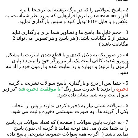
2 - پاسخ سوالاتی را که در برگه نوشته اید، ترجیحا با نرم
افزار
camscanner
و یا نرم افزارهایی که مورد نظر شماست، به
عکس و یا فایل PDF تبدیل کنید و سپس بارگذاری نمایید
.
3 - حجم فایل ها، پاسخ ها و تصاویر شما برای بارگذاری نباید
بیشتر از 2 مگابایت باشد. ( هر پاسخ و هر تصویر می تواند 2
مگابایت باشد )
4 - در صورتیکه به دلایل کندی و یا قطع شدن اینترنت با مشکل
روبرو شدید، کافی است یک بار مرورگر خود را ببندید ( پایان
آزمون را نزنید) و دوباره وارد سایت شده و آزمون خود را ادامه
دهید
.
5 - حتما پس از درج و بارگذاری پاسخ سوالات تشریحی، گزینه
ذخیره
را بزنید تا عبارت سبز رنگ
"
با موفقیت ذخیره شد
"
در زیر
سوال ثبت و به شما نشان داده شود
.
6 - سوالات تستی نیاز به ذخیره کردن ندارند و پس از انتخاب
یکی از گزینه ها ، به صورت سیستمی ذخیره و ثبت می شود
.
7 - به عبارت پایین سوالات ( صفحه ) که تعداد سوالات بی پاسخ
را به شما نشان می دهد توجه نمایید تا گزینه ای بدون پاسخ
نمانده باشد. (
اگر به همه سوالات خصوصا تشریحی پاسخ داده