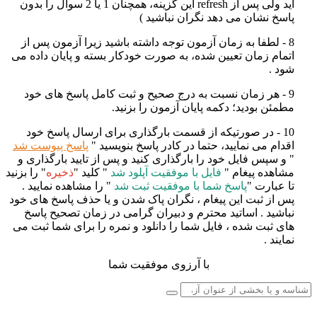
اید ولی پس از
refresh
این گزینه، همچنان 1 یا 2 سوال را بدون
پاسخ نشان می دهد نگران نباشید
)
8 - لطفا به زمان آزمون توجه داشته باشید زیرا آزمون پس از
اتمام زمان تعیین شده، به صورت خودکار بسته و پایان داده می
شود
.
9 - هر زمان نسبت به درج صحیح و ثبت کامل پاسخ های خود
مطمئن بودید؛ دکمه پایان آزمون را بزنید
.
10 - در صورتیکه از قسمت بارگذاری برای ارسال پاسخ خود
اقدام می نمایید، حتما در کادر پاسخ بنویسید "
پاسخ پیوست شد
" و سپس فایل خود را بارگذاری کنید و پس از تایید بارگذاری و
مشاهده پیغام "
فایل با موفقیت آپلود شد
" کلید "
ذخیره
" را بزنید
تا عبارت "
پاسخ شما با موفقیت ثبت شد
" را مشاهده نمایید .
پس از ثبت این پیغام ، نگران پاک شدن و یا حذف پاسخ های خود
نباشید . اساتید محترم و دبیران گرامی در زمان تصحیح پاسخ
های ثبت شده ، فایل شما را دانلود و نمره را برای شما ثبت می
نمایند .
با آرزوی موفقیت شما