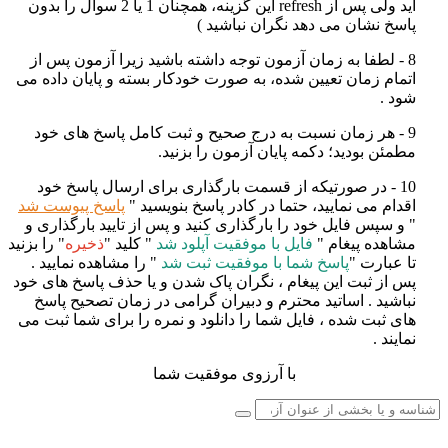
اید ولی پس از
refresh
این گزینه، همچنان 1 یا 2 سوال را بدون
پاسخ نشان می دهد نگران نباشید
)
8 - لطفا به زمان آزمون توجه داشته باشید زیرا آزمون پس از
اتمام زمان تعیین شده، به صورت خودکار بسته و پایان داده می
شود
.
9 - هر زمان نسبت به درج صحیح و ثبت کامل پاسخ های خود
مطمئن بودید؛ دکمه پایان آزمون را بزنید
.
10 - در صورتیکه از قسمت بارگذاری برای ارسال پاسخ خود
اقدام می نمایید، حتما در کادر پاسخ بنویسید "
پاسخ پیوست شد
" و سپس فایل خود را بارگذاری کنید و پس از تایید بارگذاری و
مشاهده پیغام "
فایل با موفقیت آپلود شد
" کلید "
ذخیره
" را بزنید
تا عبارت "
پاسخ شما با موفقیت ثبت شد
" را مشاهده نمایید .
پس از ثبت این پیغام ، نگران پاک شدن و یا حذف پاسخ های خود
نباشید . اساتید محترم و دبیران گرامی در زمان تصحیح پاسخ
های ثبت شده ، فایل شما را دانلود و نمره را برای شما ثبت می
نمایند .
با آرزوی موفقیت شما