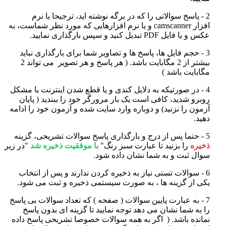
2 - پاسخ سوالاتی را که در برگه نوشته اید، ترجیحا با نرم
افزار
camscanner
و یا نرم افزارهایی که مورد نظر شماست، به
عکس و یا فایل PDF تبدیل کنید و سپس بارگذاری نمایید
.
3 - حجم فایل ها، پاسخ ها و تصاویر شما برای بارگذاری نباید
بیشتر از 2 مگابایت باشد. ( هر پاسخ و هر تصویر می تواند 2
مگابایت باشد )
4 - در صورتیکه به دلایل کندی و یا قطع شدن اینترنت با مشکل
روبرو شدید، کافی است یک بار مرورگر خود را ببندید ( پایان
آزمون را نزنید) و دوباره وارد سایت شده و آزمون خود را ادامه
دهید
.
5 - حتما پس از درج و بارگذاری پاسخ سوالات تشریحی، گزینه
ذخیره
را بزنید تا عبارت سبز رنگ
"
با موفقیت ذخیره شد
"
در زیر
سوال ثبت و به شما نشان داده شود
.
6 - سوالات تستی نیاز به ذخیره کردن ندارند و پس از انتخاب
یکی از گزینه ها ، به صورت سیستمی ذخیره و ثبت می شود
.
7 - به عبارت پایین سوالات ( صفحه ) که تعداد سوالات بی پاسخ
را به شما نشان می دهد توجه نمایید تا گزینه ای بدون پاسخ
نمانده باشد. (
اگر به همه سوالات خصوصا تشریحی پاسخ داده