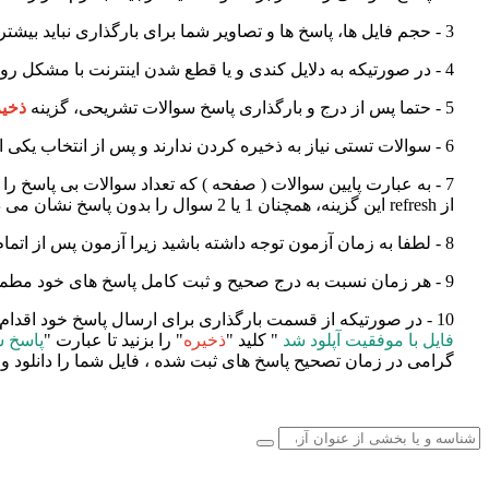
3 - حجم فایل ها، پاسخ ها و تصاویر شما برای بارگذاری نباید بیشتر از 2 مگابایت باشد. ( هر پاسخ و هر تصویر می تواند 2 مگابایت باشد )
4 - در صورتیکه به دلایل کندی و یا قطع شدن اینترنت با مشکل روبرو شدید، کافی است یک بار مرورگر خود را ببندید ( پایان آزمون را نزنید) و دوباره وارد سایت شده و آزمون خود را ادامه دهید
5 - حتما پس از درج و بارگذاری پاسخ سوالات تشریحی، گزینه
ذخیر
6 - سوالات تستی نیاز به ذخیره کردن ندارند و پس از انتخاب یکی از گزینه ها ، به صورت سیستمی ذخیره و ثبت می شود
7 - به عبارت پایین سوالات ( صفحه ) که تعداد سوالات بی پاسخ را به شما نشان می دهد توجه نمایید تا گزینه ای بدون پاسخ نمانده باشد. (
از
refresh
این گزینه، همچنان 1 یا 2 سوال را بدون پاسخ نشان می دهد نگران نباشید
8 - لطفا به زمان آزمون توجه داشته باشید زیرا آزمون پس از اتمام زمان تعیین شده، به صورت خودکار بسته و پایان داده می شود
9 - هر زمان نسبت به درج صحیح و ثبت کامل پاسخ های خود مطمئن بودید؛ دکمه پایان آزمون را بزنید
10 - در صورتیکه از قسمت بارگذاری برای ارسال پاسخ خود اقدام می نمایید، حتما در کادر پاسخ بنویسید "
فایل با موفقیت آپلود شد
" کلید "
ذخیره
" را بزنید تا عبارت "
پاسخ ش
گرامی در زمان تصحیح پاسخ های ثبت شده ، فایل شما را دانلود و ن